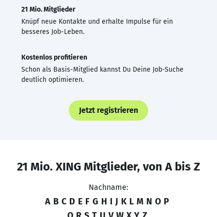
21 Mio. Mitglieder
Knüpf neue Kontakte und erhalte Impulse für ein
besseres Job-Leben.
Kostenlos profitieren
Schon als Basis-Mitglied kannst Du Deine Job-Suche
deutlich optimieren.
Jetzt registrieren
21 Mio. XING Mitglieder, von A bis Z
Nachname:
A
B
C
D
E
F
G
H
I
J
K
L
M
N
O
P
Q
R
S
T
U
V
W
X
Y
Z