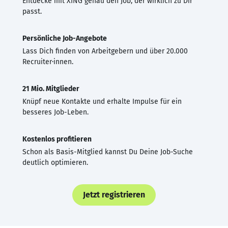
Entdecke mit XING genau den Job, der wirklich zu Dir
passt.
Persönliche Job-Angebote
Lass Dich finden von Arbeitgebern und über 20.000
Recruiter·innen.
21 Mio. Mitglieder
Knüpf neue Kontakte und erhalte Impulse für ein
besseres Job-Leben.
Kostenlos profitieren
Schon als Basis-Mitglied kannst Du Deine Job-Suche
deutlich optimieren.
Jetzt registrieren