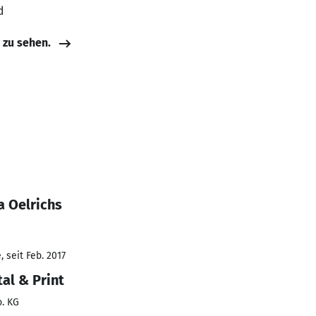
d
e zu sehen.
a Oelrichs
 seit Feb. 2017
al & Print
. KG