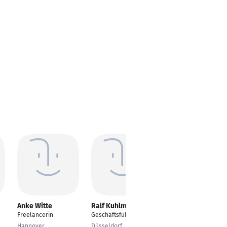
Anke Witte
Ralf Kuhlmann
Rainer Pichler
Freelancerin
Geschäftsführer
Berater und Chief
Architect
Hannover
Düsseldorf