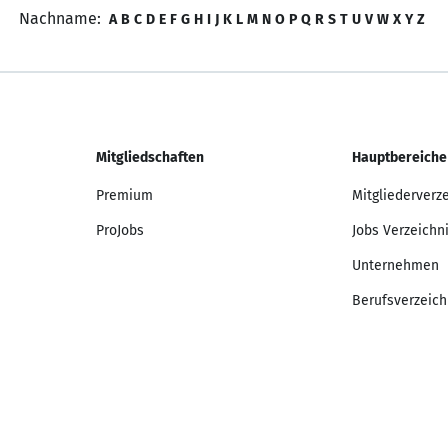
Nachname:
A
B
C
D
E
F
G
H
I
J
K
L
M
N
O
P
Q
R
S
T
U
V
W
X
Y
Z
Mitgliedschaften
Hauptbereiche
Premium
Mitgliederverz
ProJobs
Jobs Verzeichn
Unternehmen
Berufsverzeich