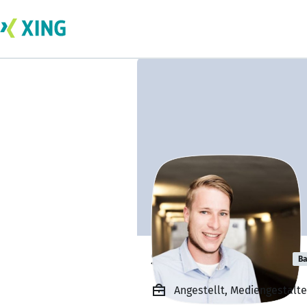
Sascha Oelrichs
Ba
Angestellt, Mediengestalte