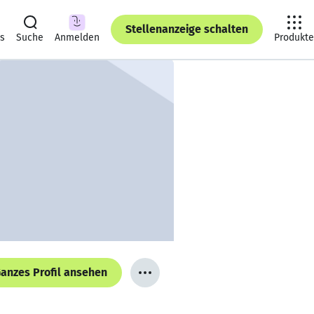
Stellenanzeige schalten
ts
Suche
Anmelden
Produkte
anzes Profil ansehen