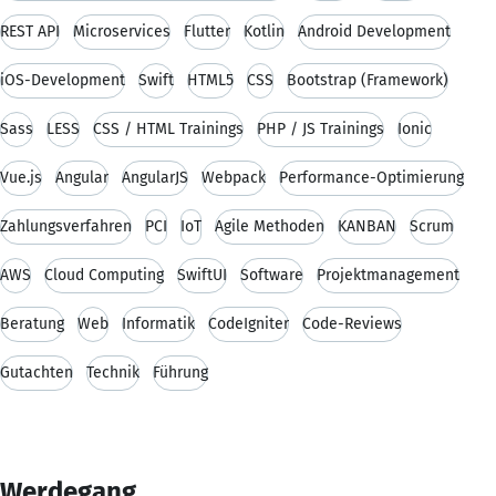
REST API
Microservices
Flutter
Kotlin
Android Development
iOS-Development
Swift
HTML5
CSS
Bootstrap (Framework)
Sass
LESS
CSS / HTML Trainings
PHP / JS Trainings
Ionic
Vue.js
Angular
AngularJS
Webpack
Performance-Optimierung
Zahlungsverfahren
PCI
IoT
Agile Methoden
KANBAN
Scrum
AWS
Cloud Computing
SwiftUI
Software
Projektmanagement
Beratung
Web
Informatik
CodeIgniter
Code-Reviews
Gutachten
Technik
Führung
Werdegang