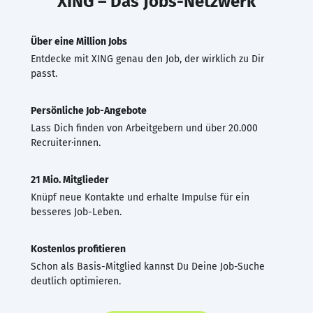
XING – Das Jobs-Netzwerk
Über eine Million Jobs
Entdecke mit XING genau den Job, der wirklich zu Dir
passt.
Persönliche Job-Angebote
Lass Dich finden von Arbeitgebern und über 20.000
Recruiter·innen.
21 Mio. Mitglieder
Knüpf neue Kontakte und erhalte Impulse für ein
besseres Job-Leben.
Kostenlos profitieren
Schon als Basis-Mitglied kannst Du Deine Job-Suche
deutlich optimieren.