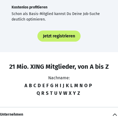
Kostenlos profitieren
Schon als Basis-Mitglied kannst Du Deine Job-Suche
deutlich optimieren.
Jetzt registrieren
21 Mio. XING Mitglieder, von A bis Z
Nachname:
A
B
C
D
E
F
G
H
I
J
K
L
M
N
O
P
Q
R
S
T
U
V
W
X
Y
Z
Unternehmen