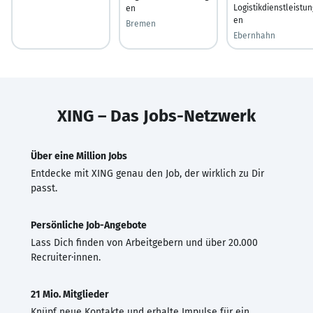
Logistikdienstleistun
en
en
Bremen
Ebernhahn
XING – Das Jobs-Netzwerk
Über eine Million Jobs
Entdecke mit XING genau den Job, der wirklich zu Dir
passt.
Persönliche Job-Angebote
Lass Dich finden von Arbeitgebern und über 20.000
Recruiter·innen.
21 Mio. Mitglieder
Knüpf neue Kontakte und erhalte Impulse für ein