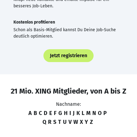
besseres Job-Leben.
Kostenlos profitieren
Schon als Basis-Mitglied kannst Du Deine Job-Suche
deutlich optimieren.
Jetzt registrieren
21 Mio. XING Mitglieder, von A bis Z
Nachname:
A
B
C
D
E
F
G
H
I
J
K
L
M
N
O
P
Q
R
S
T
U
V
W
X
Y
Z