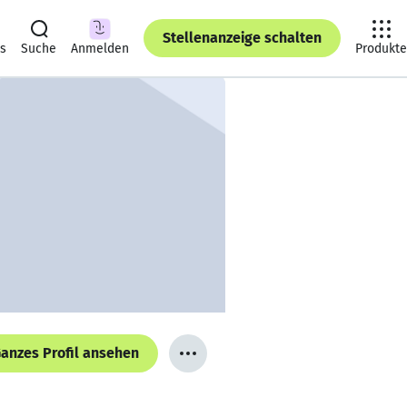
Stellenanzeige schalten
ts
Suche
Anmelden
Produkte
anzes Profil ansehen