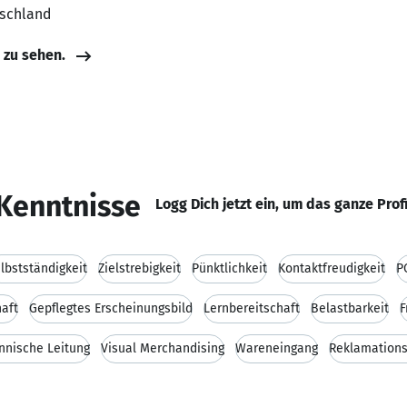
tschland
e zu sehen.
Kenntnisse
Logg Dich jetzt ein, um das ganze Prof
lbstständigkeit
Zielstrebigkeit
Pünktlichkeit
Kontaktfreudigkeit
P
haft
Gepflegtes Erscheinungsbild
Lernbereitschaft
Belastbarkeit
F
nische Leitung
Visual Merchandising
Wareneingang
Reklamations