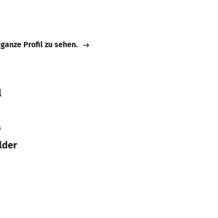
 ganze Profil zu sehen.
l
3
lder