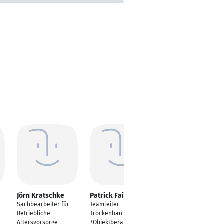
Jörn Kratschke
Patrick Faikis
Salvatore
Santagata
Sachbearbeiter für
Teamleiter
Teiledienstmitarbeiter
Betriebliche
Trockenbau
Altersvorsorge
/Objektberater