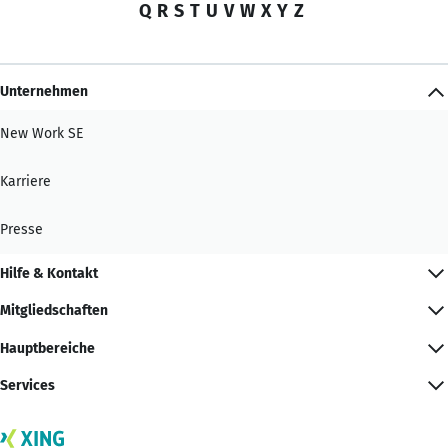
Q
R
S
T
U
V
W
X
Y
Z
Unternehmen
New Work SE
Karriere
Presse
Hilfe & Kontakt
Mitgliedschaften
Hauptbereiche
Services