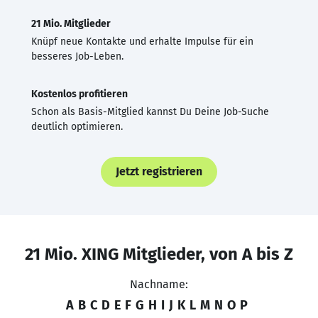
21 Mio. Mitglieder
Knüpf neue Kontakte und erhalte Impulse für ein
besseres Job-Leben.
Kostenlos profitieren
Schon als Basis-Mitglied kannst Du Deine Job-Suche
deutlich optimieren.
Jetzt registrieren
21 Mio. XING Mitglieder, von A bis Z
Nachname:
A
B
C
D
E
F
G
H
I
J
K
L
M
N
O
P