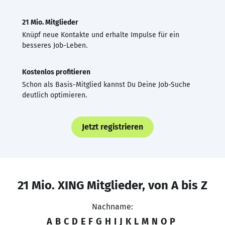
21 Mio. Mitglieder
Knüpf neue Kontakte und erhalte Impulse für ein
besseres Job-Leben.
Kostenlos profitieren
Schon als Basis-Mitglied kannst Du Deine Job-Suche
deutlich optimieren.
Jetzt registrieren
21 Mio. XING Mitglieder, von A bis Z
Nachname:
A
B
C
D
E
F
G
H
I
J
K
L
M
N
O
P