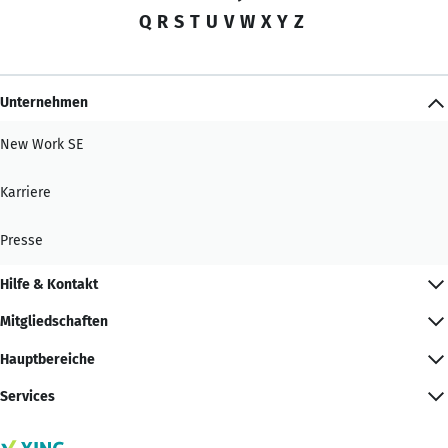
Q
R
S
T
U
V
W
X
Y
Z
Unternehmen
New Work SE
Karriere
Presse
Hilfe & Kontakt
Mitgliedschaften
Hauptbereiche
Services