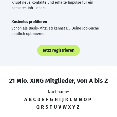
Knüpf neue Kontakte und erhalte Impulse für ein
besseres Job-Leben.
Kostenlos profitieren
Schon als Basis-Mitglied kannst Du Deine Job-Suche
deutlich optimieren.
Jetzt registrieren
21 Mio. XING Mitglieder, von A bis Z
Nachname:
A
B
C
D
E
F
G
H
I
J
K
L
M
N
O
P
Q
R
S
T
U
V
W
X
Y
Z