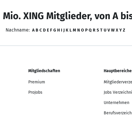
 Mio. XING Mitglieder, von A bi
Nachname:
A
B
C
D
E
F
G
H
I
J
K
L
M
N
O
P
Q
R
S
T
U
V
W
X
Y
Z
Mitgliedschaften
Hauptbereiche
Premium
Mitgliederverz
ProJobs
Jobs Verzeichn
Unternehmen
Berufsverzeich