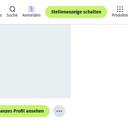
Stellenanzeige schalten
ts
Suche
Anmelden
Produkte
anzes Profil ansehen