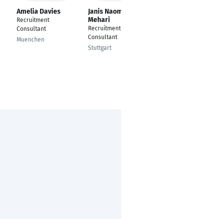
Amelia Davies
Janis Naomi
Melanie Kabs
Mehari
Recruitment
Personalwesen /
Recruitment
Consultant
Recruiting
Consultant
Muenchen
Speyer
Stuttgart