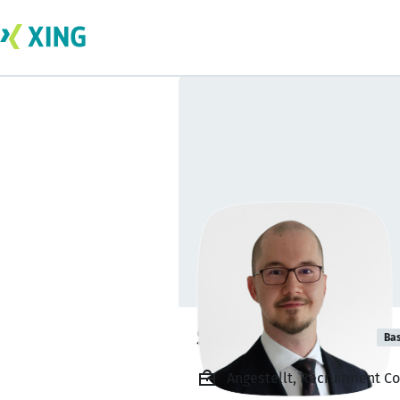
Sean Kamzelak
Bas
Angestellt, Recruitment C