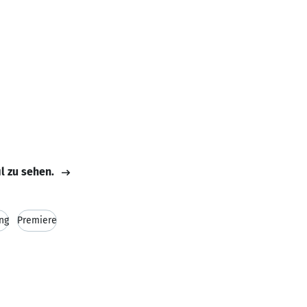
il zu sehen.
ng
Premiere