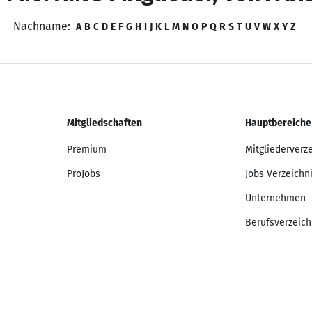
Nachname:
A
B
C
D
E
F
G
H
I
J
K
L
M
N
O
P
Q
R
S
T
U
V
W
X
Y
Z
Mitgliedschaften
Hauptbereiche
Premium
Mitgliederverz
ProJobs
Jobs Verzeichn
Unternehmen
Berufsverzeich