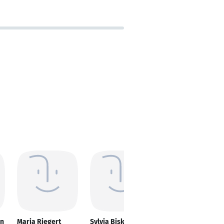
nn
Maria Riegert
Sylvia Biskupek
Michael Dobiasch