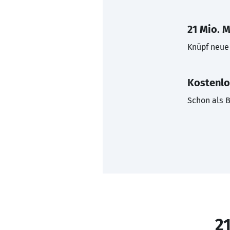
21 Mio. M
Knüpf neue 
Kostenlo
Schon als B
21