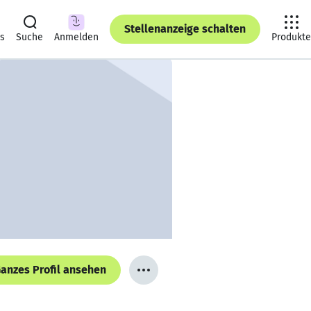
Stellenanzeige schalten
ts
Suche
Anmelden
Produkte
anzes Profil ansehen