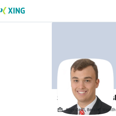
Sebastian Bitoms
Angestellt, Berater Weal