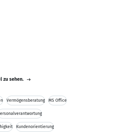
il zu sehen.
en
Vermögensberatung
MS Office
ersonalverantwortung
higkeit
Kundenorientierung