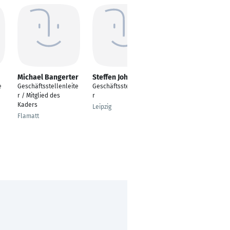
Michael Bangerter
Steffen Johne
Thorsten Michels
e
Geschäftsstellenleite
Geschäftsstellenleite
Geschäftsstellenleite
r / Mitglied des
r
r
Kaders
Leipzig
Bremerhaven
Flamatt