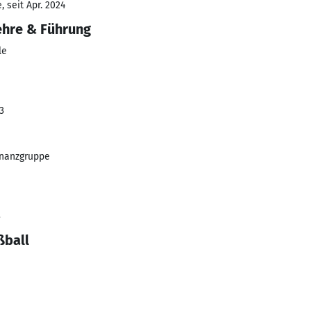
 seit Apr. 2024
ehre & Führung
le
3
inanzgruppe
3
ßball