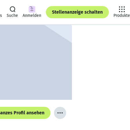
Stellenanzeige schalten
ts
Suche
Anmelden
Produkte
anzes Profil ansehen