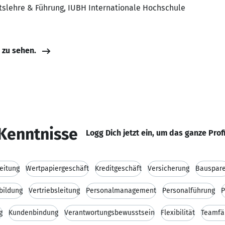
ftslehre & Führung, IUBH Internationale Hochschule
e zu sehen.
Kenntnisse
Logg Dich jetzt ein, um das ganze Prof
eitung
Wertpapiergeschäft
Kreditgeschäft
Versicherung
Bauspar
bildung
Vertriebsleitung
Personalmanagement
Personalführung
P
g
Kundenbindung
Verantwortungsbewusstsein
Flexibilität
Teamfä