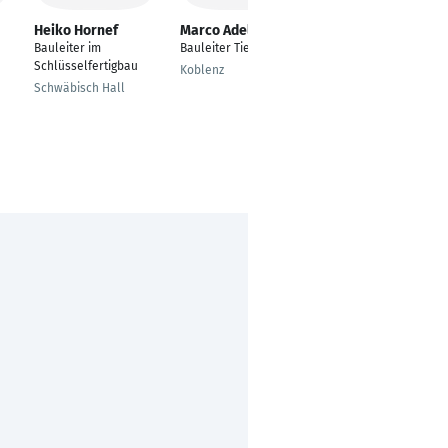
Heiko Hornef
Marco Adel
Michael Cesi
Bauleiter im
Bauleiter Tiefbau
Bauleiter Tiefbau
Schlüsselfertigbau
Koblenz
Kamp-Lintfort
Schwäbisch Hall