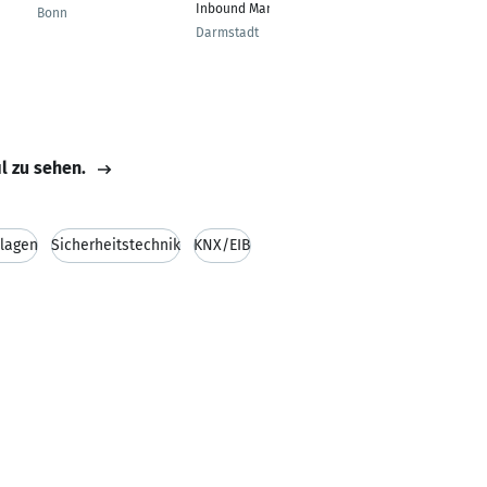
Inbound Management
Bonn
Dietikon
Darmstadt
il zu sehen.
lagen
Sicherheitstechnik
KNX/EIB