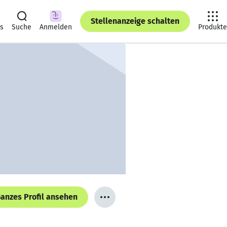
Stellenanzeige schalten
ts
Suche
Anmelden
Produkte
anzes Profil ansehen