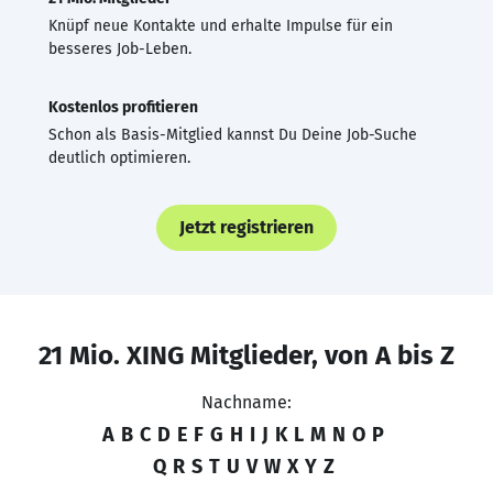
Knüpf neue Kontakte und erhalte Impulse für ein
besseres Job-Leben.
Kostenlos profitieren
Schon als Basis-Mitglied kannst Du Deine Job-Suche
deutlich optimieren.
Jetzt registrieren
21 Mio. XING Mitglieder, von A bis Z
Nachname:
A
B
C
D
E
F
G
H
I
J
K
L
M
N
O
P
Q
R
S
T
U
V
W
X
Y
Z