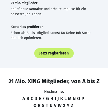
21 Mio. Mitglieder
Knüpf neue Kontakte und erhalte Impulse für ein
besseres Job-Leben.
Kostenlos profitieren
Schon als Basis-Mitglied kannst Du Deine Job-Suche
deutlich optimieren.
Jetzt registrieren
21 Mio. XING Mitglieder, von A bis Z
Nachname:
A
B
C
D
E
F
G
H
I
J
K
L
M
N
O
P
Q
R
S
T
U
V
W
X
Y
Z