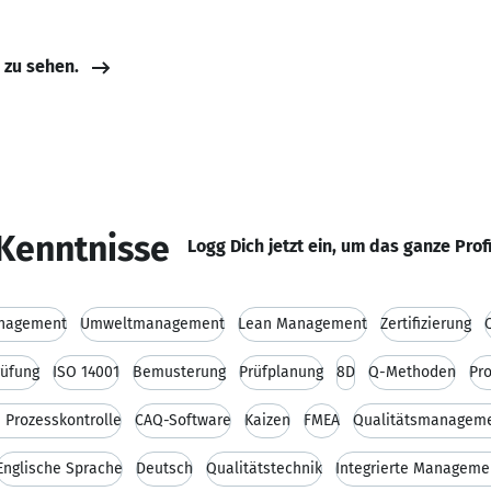
e zu sehen.
Kenntnisse
Logg Dich jetzt ein, um das ganze Prof
nagement
Umweltmanagement
Lean Management
Zertifizierung
rüfung
ISO 14001
Bemusterung
Prüfplanung
8D
Q-Methoden
Pr
e Prozesskontrolle
CAQ-Software
Kaizen
FMEA
Qualitätsmanagem
Englische Sprache
Deutsch
Qualitätstechnik
Integrierte Managem