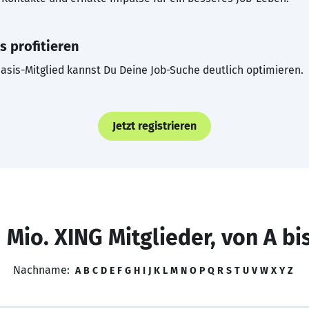
s profitieren
asis-Mitglied kannst Du Deine Job-Suche deutlich optimieren.
Jetzt registrieren
 Mio. XING Mitglieder, von A bi
Nachname:
A
B
C
D
E
F
G
H
I
J
K
L
M
N
O
P
Q
R
S
T
U
V
W
X
Y
Z