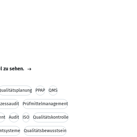
il zu sehen.
Qualitätsplanung
PPAP
QMS
ozessaudit
Prüfmittelmanagement
ent
Audit
ISO
Qualitätskontrolle
entsysteme
Qualitätsbewusstsein