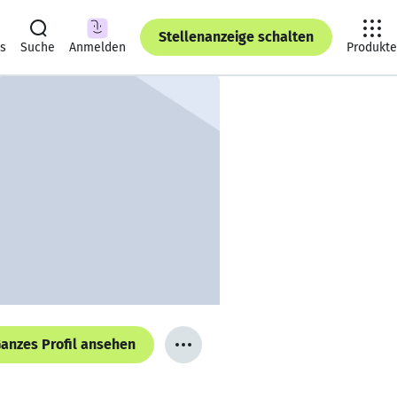
Stellenanzeige schalten
ts
Suche
Anmelden
Produkte
anzes Profil ansehen