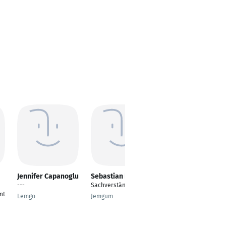
Jennifer Capanoglu
Sebastian Koch
Ronny Köhler
---
Sachverständiger
Leiter
nt
Qualitätsmanagement
Lemgo
Jemgum
/QMB
Neubrandenburg