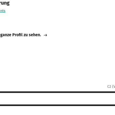
rung
nts
 ganze Profil zu sehen.
C2 (