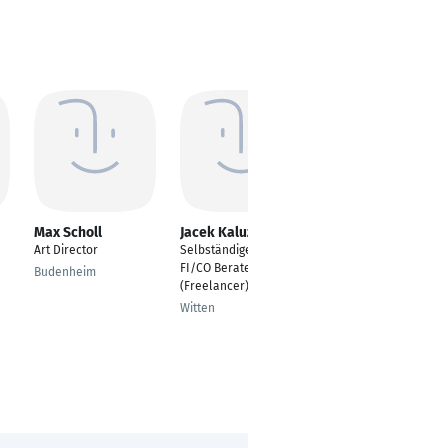
Max Scholl
Jacek Kaluza
Lukas Nitsche
Art Director
Selbständiger SAP
Freelancer,
FI/CO Berater
Reinzeichnung, DTP,
Budenheim
(Freelancer)
Bildbearbeitung,
Retouch
Witten
Hamburg