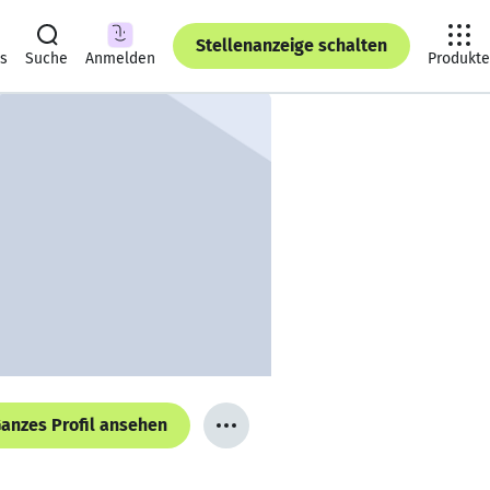
Stellenanzeige schalten
ts
Suche
Anmelden
Produkte
anzes Profil ansehen