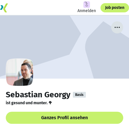
Job posten
Anmelden
Sebastian Georgy
Basis
ist gesund und munter. 🥦
Ganzes Profil ansehen