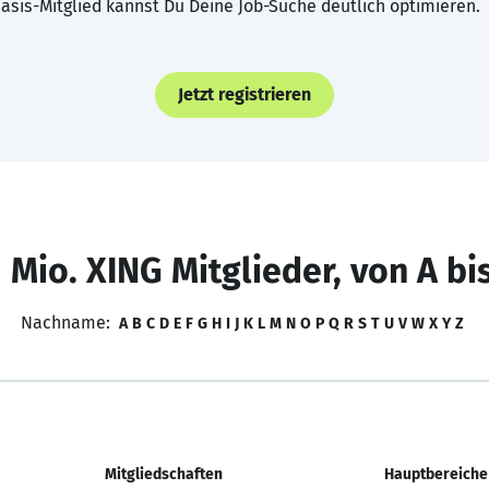
asis-Mitglied kannst Du Deine Job-Suche deutlich optimieren.
Jetzt registrieren
 Mio. XING Mitglieder, von A bi
Nachname:
A
B
C
D
E
F
G
H
I
J
K
L
M
N
O
P
Q
R
S
T
U
V
W
X
Y
Z
Mitgliedschaften
Hauptbereiche