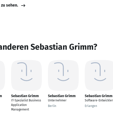
e zu sehen.
 anderen Sebastian Grimm?
mm
Sebastian Grimm
Sebastian Grimm
Sebastian Grimm
IT-Spezialist Business
Unternehmer
Software-Entwickler
Application
Berlin
Erlangen
Management