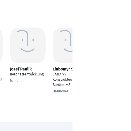
Josef Paulik
Liubomyr Syrota
Nils Finke
Bordnetzentwicklung
CATIA V5-
Bordnetzentwicker
eu
Konstrukteur |
Elektrik
München
Bordnetz-Spezialist
Wolfsburg
Hannover