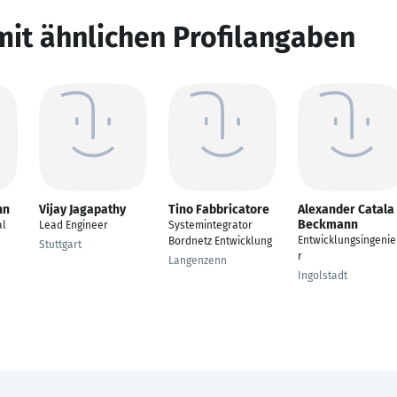
mit ähnlichen Profilangaben
nn
Vijay Jagapathy
Tino Fabbricatore
Alexander Catala
Beckmann
al
Lead Engineer
Systemintegrator
Entwicklungsingeni
Bordnetz Entwicklung
Stuttgart
r
Langenzenn
Ingolstadt