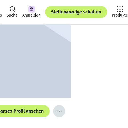
Stellenanzeige schalten
ts
Suche
Anmelden
Produkte
anzes Profil ansehen