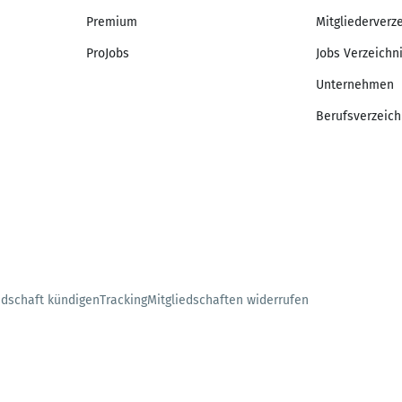
Premium
Mitgliederverz
ProJobs
Jobs Verzeichn
Unternehmen
Berufsverzeich
edschaft kündigen
Tracking
Mitgliedschaften widerrufen