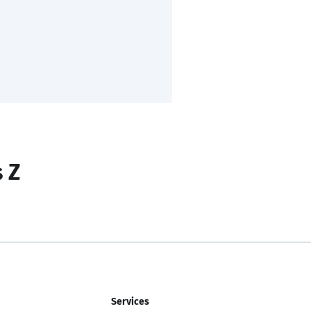
s Z
Services