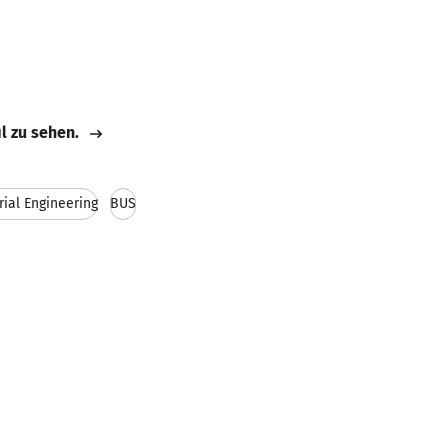
il zu sehen.
rial Engineering
BUS