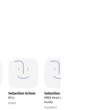
Sebastian Grimm
Sebastian Grimm
Sebastian Grimm
M.Sc.
EMEA Head of Multi-
Leiter Innovation Lab
Family
Essen
Friedrichshafen
Frankfurt