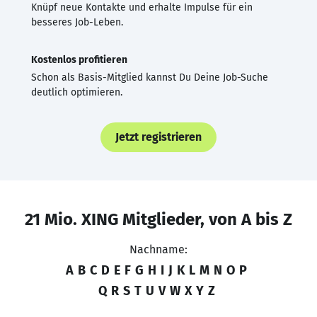
Knüpf neue Kontakte und erhalte Impulse für ein
besseres Job-Leben.
Kostenlos profitieren
Schon als Basis-Mitglied kannst Du Deine Job-Suche
deutlich optimieren.
Jetzt registrieren
21 Mio. XING Mitglieder, von A bis Z
Nachname:
A
B
C
D
E
F
G
H
I
J
K
L
M
N
O
P
Q
R
S
T
U
V
W
X
Y
Z