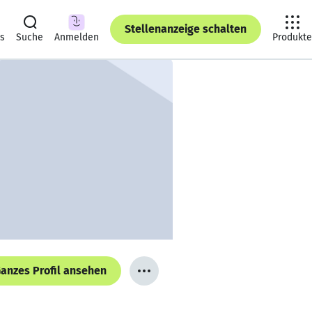
Stellenanzeige schalten
ts
Suche
Anmelden
Produkte
anzes Profil ansehen