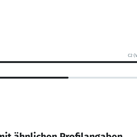
C2 (
mit ähnlichen Profilangaben