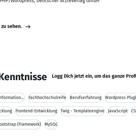
r PHP/Wordpress, Deutscher Ärzteverlag GmbH
e zu sehen.
Kenntnisse
Logg Dich jetzt ein, um das ganze Prof
Eine Abgeschlossene Ausbildung zum Informationstec
Fachhochschulreife
Berufserfahrung
Wordpress Plugi
cklung
Frontend-Entwicklung
Twig - Templateengine
JavaScript
CS
ootstrap (Framework)
MySQL