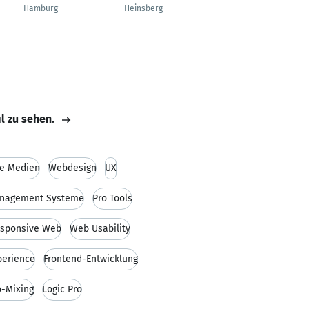
Manager
Hamburg
Heinsberg
Köln
il zu sehen.
le Medien
Webdesign
UX
anagement Systeme
Pro Tools
sponsive Web
Web Usability
perience
Frontend-Entwicklung
o-Mixing
Logic Pro