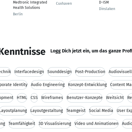
Medtronic Integrated
D-ISM
Cuxhaven
Health Solutions
Dinslaken
Berlin
Kenntnisse
Logg Dich jetzt ein, um das ganze Prof
echnik
Interfacedesign
Sounddesign
Post-Production
Audiovisuel
porate Identity
Audio Engineering
Konzept-Entwicklung
Content M
lopment
HTML
CSS
Wireframes
Benutzer-Konzepte
Weitsicht
Re
Layoutplanung
Layoutgestaltung
Teamgeist
Social Media
User Ex
ung
Teamfähigkeit
3D Visualisierung
Video und Animationen
Audi