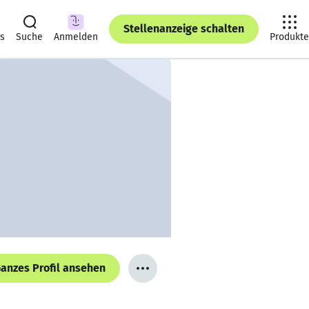
Stellenanzeige schalten
ts
Suche
Anmelden
Produkte
anzes Profil ansehen