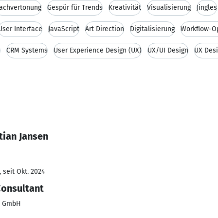
achvertonung
Gespür für Trends
Kreativität
Visualisierung
Jingles
User Interface
JavaScript
Art Direction
Digitalisierung
Workflow-O
M
CRM Systems
User Experience Design (UX)
UX/UI Design
UX Des
tian Jansen
 seit Okt. 2024
Consultant
PS GmbH