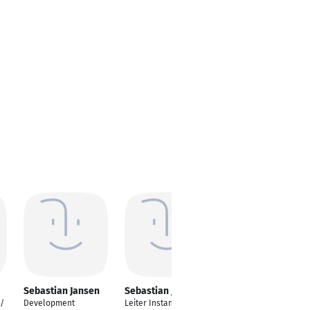
Sebastian Jansen
Sebastian Jansen
Sebastian Jansen
 /
Development
Leiter Instandhaltung
Dialogue Marketing