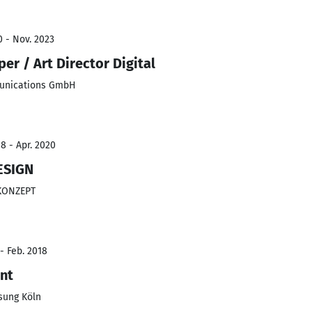
0 - Nov. 2023
per / Art Director Digital
munications GmbH
8 - Apr. 2020
ESIGN
 KONZEPT
- Feb. 2018
nt
sung Köln