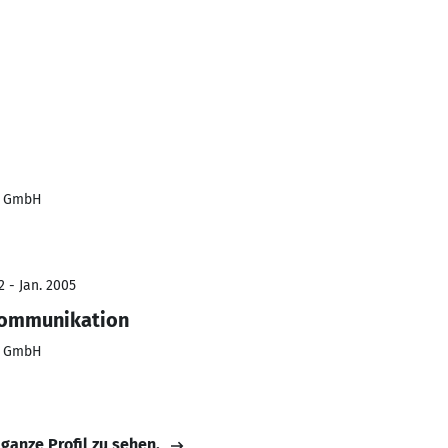
e GmbH
2 - Jan. 2005
okommunikation
e GmbH
 ganze Profil zu sehen.