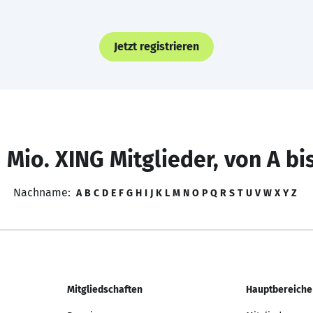
Jetzt registrieren
 Mio. XING Mitglieder, von A bi
Nachname:
A
B
C
D
E
F
G
H
I
J
K
L
M
N
O
P
Q
R
S
T
U
V
W
X
Y
Z
Mitgliedschaften
Hauptbereiche