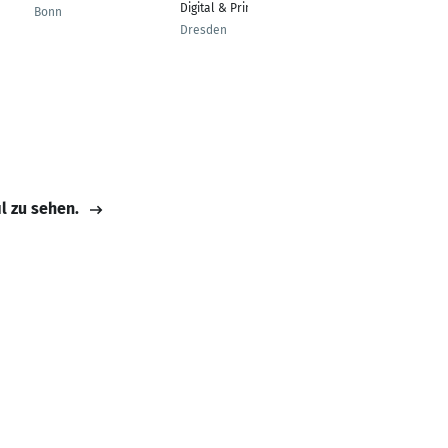
Digital & Print
Lead | Site Manager
Bonn
Dresden
Düsseldorf
il zu sehen.