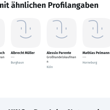
mit ähnlichen Profilangaben
ach
Albrecht Müller
Alessio Parente
Mathias Peimann
man
---
Großhandelskaufman
---
n
Burghaun
Horneburg
Köln