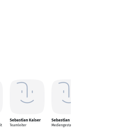
Sebastian Kaiser
Sebastian Kaiser
Sebastian Kaiser
it
Teamleiter
Mediengestalter
Fulfillment Center