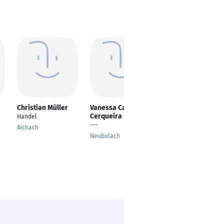
Christian Müller
Vanessa Carneiro
Tom Gröschel
Cerqueira
Handel
Auszubildender
---
Aichach
Berlin
Neubulach