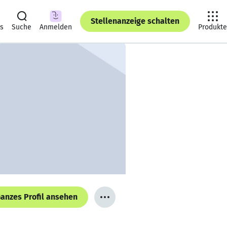
Stellenanzeige schalten
ts
Suche
Anmelden
Produkte
anzes Profil ansehen