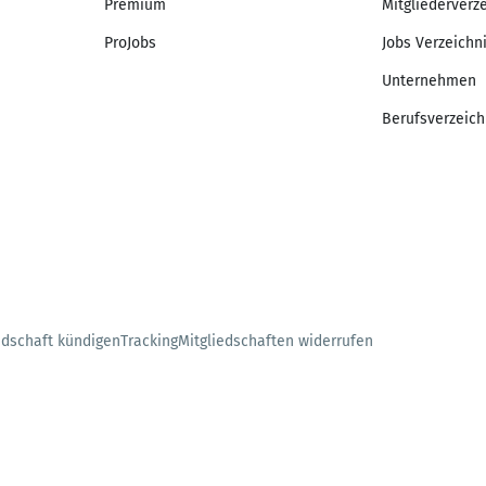
Premium
Mitgliederverz
ProJobs
Jobs Verzeichn
Unternehmen
Berufsverzeich
edschaft kündigen
Tracking
Mitgliedschaften widerrufen