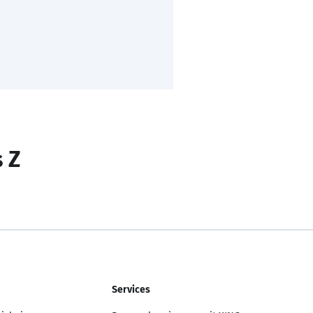
s Z
Services