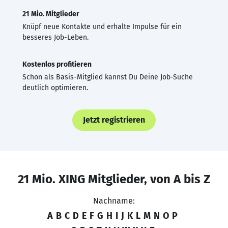
21 Mio. Mitglieder
Knüpf neue Kontakte und erhalte Impulse für ein
besseres Job-Leben.
Kostenlos profitieren
Schon als Basis-Mitglied kannst Du Deine Job-Suche
deutlich optimieren.
Jetzt registrieren
21 Mio. XING Mitglieder, von A bis Z
Nachname:
A
B
C
D
E
F
G
H
I
J
K
L
M
N
O
P