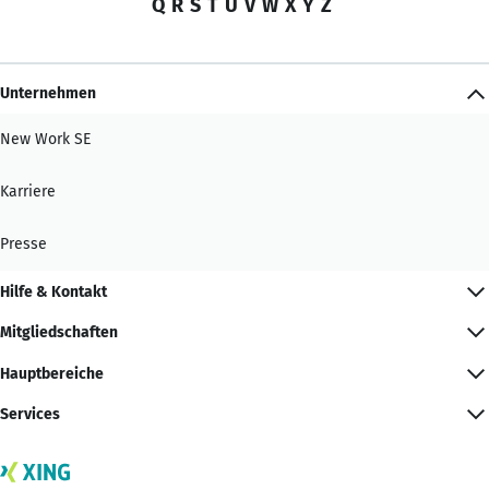
Q
R
S
T
U
V
W
X
Y
Z
Unternehmen
New Work SE
Karriere
Presse
Hilfe & Kontakt
Mitgliedschaften
Hauptbereiche
Services