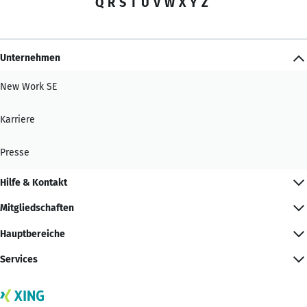
Q
R
S
T
U
V
W
X
Y
Z
Unternehmen
New Work SE
Karriere
Presse
Hilfe & Kontakt
Mitgliedschaften
Hauptbereiche
Services