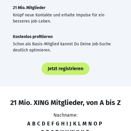
21 Mio. Mitglieder
Knüpf neue Kontakte und erhalte Impulse für ein
besseres Job-Leben.
Kostenlos profitieren
Schon als Basis-Mitglied kannst Du Deine Job-Suche
deutlich optimieren.
Jetzt registrieren
21 Mio. XING Mitglieder, von A bis Z
Nachname:
A
B
C
D
E
F
G
H
I
J
K
L
M
N
O
P