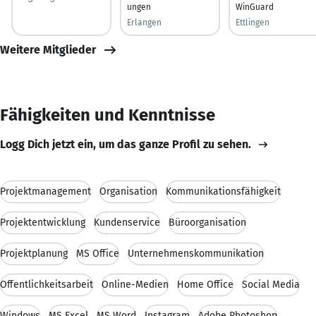
ungen
WinGuard
Erlangen
Ettlingen
Weitere Mitglieder
Fähigkeiten und Kenntnisse
Logg Dich jetzt ein, um das ganze Profil zu sehen.
Projektmanagement
Organisation
Kommunikationsfähigkeit
Projektentwicklung
Kundenservice
Büroorganisation
Projektplanung
MS Office
Unternehmenskommunikation
Öffentlichkeitsarbeit
Online-Medien
Home Office
Social Media
Windows
MS Excel
MS Word
Instagram
Adobe Photoshop