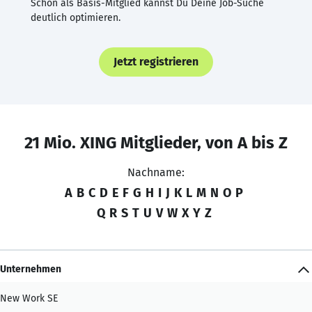
Schon als Basis-Mitglied kannst Du Deine Job-Suche
deutlich optimieren.
Jetzt registrieren
21 Mio. XING Mitglieder, von A bis Z
Nachname:
A
B
C
D
E
F
G
H
I
J
K
L
M
N
O
P
Q
R
S
T
U
V
W
X
Y
Z
Unternehmen
New Work SE