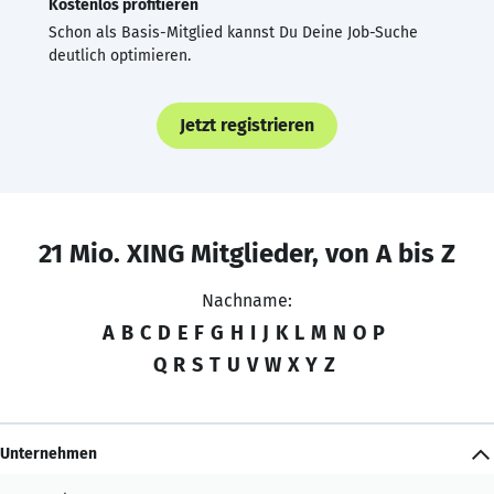
Kostenlos profitieren
Schon als Basis-Mitglied kannst Du Deine Job-Suche
deutlich optimieren.
Jetzt registrieren
21 Mio. XING Mitglieder, von A bis Z
Nachname:
A
B
C
D
E
F
G
H
I
J
K
L
M
N
O
P
Q
R
S
T
U
V
W
X
Y
Z
Unternehmen