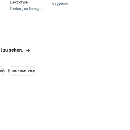
Elektrolyse
Gaggenau
Garching bei München
Freiburg im Breisgau
il zu sehen.
eit
Kundenservice