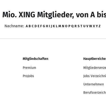
 Mio. XING Mitglieder, von A bi
Nachname:
A
B
C
D
E
F
G
H
I
J
K
L
M
N
O
P
Q
R
S
T
U
V
W
X
Y
Z
Mitgliedschaften
Hauptbereiche
Premium
Mitgliederverz
ProJobs
Jobs Verzeichn
Unternehmen
Berufsverzeich