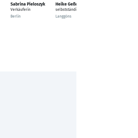
Sabrina Pieloszyk
Heike Geßwein
Tobias Umbusch
Verkäuferin
selbstständig
Verkäufer
Berlin
Langgöns
Magdeburg