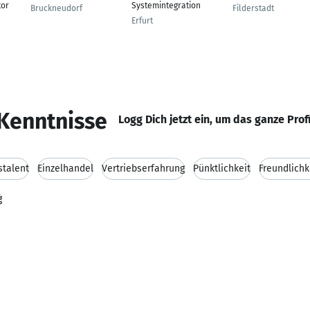
tor
Systemintegration
Bruckneudorf
Filderstadt
Erfurt
Kenntnisse
Logg Dich jetzt ein, um das ganze Prof
stalent
Einzelhandel
Vertriebserfahrung
Pünktlichkeit
Freundlichk
g