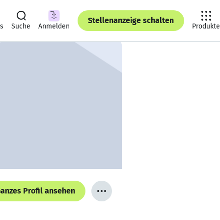
Stellenanzeige schalten
ts
Suche
Anmelden
Produkte
anzes Profil ansehen