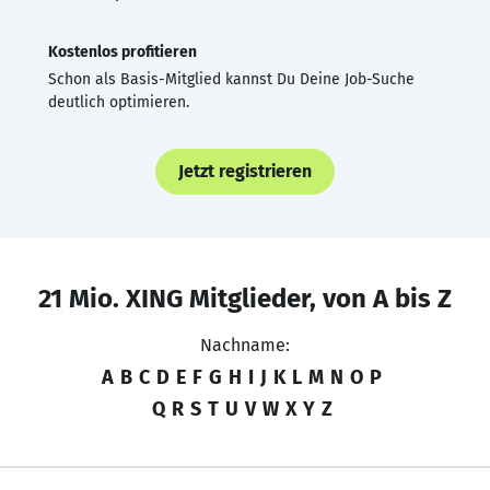
Kostenlos profitieren
Schon als Basis-Mitglied kannst Du Deine Job-Suche
deutlich optimieren.
Jetzt registrieren
21 Mio. XING Mitglieder, von A bis Z
Nachname:
A
B
C
D
E
F
G
H
I
J
K
L
M
N
O
P
Q
R
S
T
U
V
W
X
Y
Z