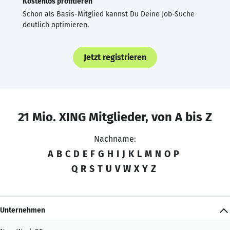
Kostenlos profitieren
Schon als Basis-Mitglied kannst Du Deine Job-Suche
deutlich optimieren.
Jetzt registrieren
21 Mio. XING Mitglieder, von A bis Z
Nachname:
A
B
C
D
E
F
G
H
I
J
K
L
M
N
O
P
Q
R
S
T
U
V
W
X
Y
Z
Unternehmen