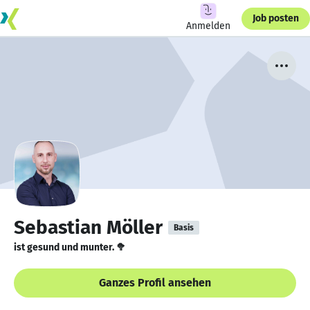
Job posten
Anmelden
Sebastian Möller
Basis
ist gesund und munter. 🥦
Ganzes Profil ansehen