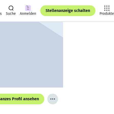
Stellenanzeige schalten
ts
Suche
Anmelden
Produkte
anzes Profil ansehen