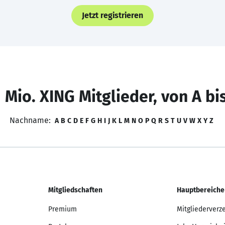
Jetzt registrieren
 Mio. XING Mitglieder, von A bi
Nachname:
A
B
C
D
E
F
G
H
I
J
K
L
M
N
O
P
Q
R
S
T
U
V
W
X
Y
Z
Mitgliedschaften
Hauptbereiche
Premium
Mitgliederverz