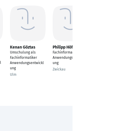
Kenan Göztas
Philipp Höfer
Stefan Behnert
Umschulung als
Fachinformatiker
Web Application
Fachinformatiker
Anwendungsentwickl
Developer //
l
Anwendungsentwickl
ung
Fachinformatiker
ung
Anwendungsentwickl
Zwickau
ung
Ulm
Lübeck