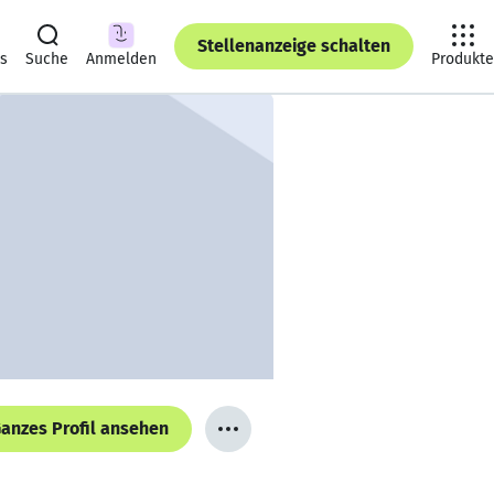
Stellenanzeige schalten
ts
Suche
Anmelden
Produkte
anzes Profil ansehen