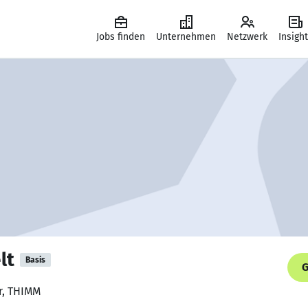
Jobs finden
Unternehmen
Netzwerk
Insigh
lt
Basis
G
r, THIMM