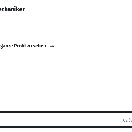
echaniker
 ganze Profil zu sehen.
C2 (