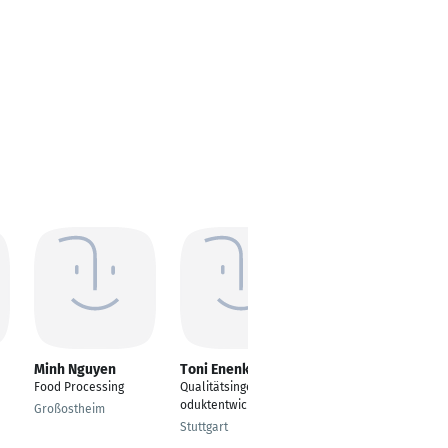
Minh Nguyen
Toni Enenkel
Marcel Maur
Food Processing
Qualitätsingenieur/Pr
Produktentwickler
oduktentwickler
Großostheim
Sankt Katharinen
Stuttgart