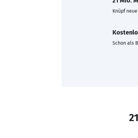
21 Mio. M
Knüpf neue 
Kostenlo
Schon als B
21