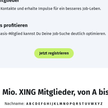
itglieder
Kontakte und erhalte Impulse für ein besseres Job-Leben.
s profitieren
asis-Mitglied kannst Du Deine Job-Suche deutlich optimieren.
Jetzt registrieren
 Mio. XING Mitglieder, von A bi
Nachname:
A
B
C
D
E
F
G
H
I
J
K
L
M
N
O
P
Q
R
S
T
U
V
W
X
Y
Z