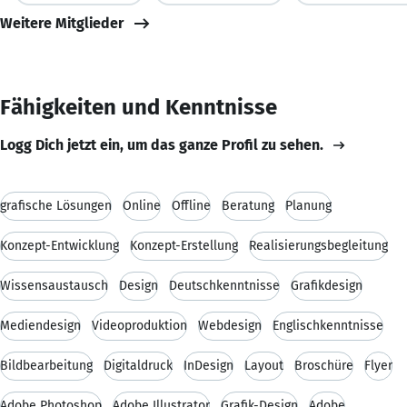
Weitere Mitglieder
Fähigkeiten und Kenntnisse
Logg Dich jetzt ein, um das ganze Profil zu sehen.
grafische Lösungen
Online
Offline
Beratung
Planung
Konzept-Entwicklung
Konzept-Erstellung
Realisierungsbegleitung
Wissensaustausch
Design
Deutschkenntnisse
Grafikdesign
Mediendesign
Videoproduktion
Webdesign
Englischkenntnisse
Bildbearbeitung
Digitaldruck
InDesign
Layout
Broschüre
Flyer
Adobe Photoshop
Adobe Illustrator
Grafik-Design
Adobe