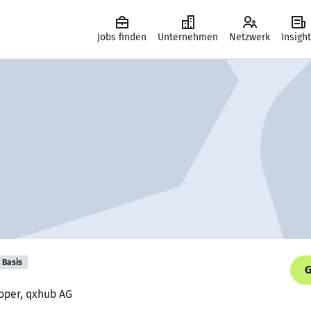
Jobs finden
Unternehmen
Netzwerk
Insigh
Basis
G
oper, qxhub AG