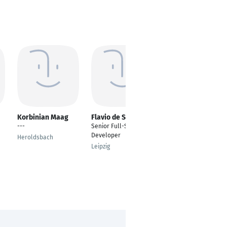
Korbinian Maag
Flavio de Sousa
Mehrdad Vesal
---
Senior Full-Stack
Senior Backend
Developer
Developer
Heroldsbach
Leipzig
Freiburg