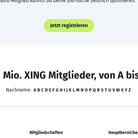
asis-Mitglied kannst Du Deine Job-Suche deutlich optimieren.
Jetzt registrieren
 Mio. XING Mitglieder, von A bi
Nachname:
A
B
C
D
E
F
G
H
I
J
K
L
M
N
O
P
Q
R
S
T
U
V
W
X
Y
Z
Mitgliedschaften
Hauptbereiche