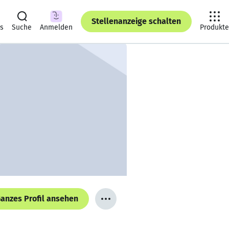
Stellenanzeige schalten
ts
Suche
Anmelden
Produkte
anzes Profil ansehen