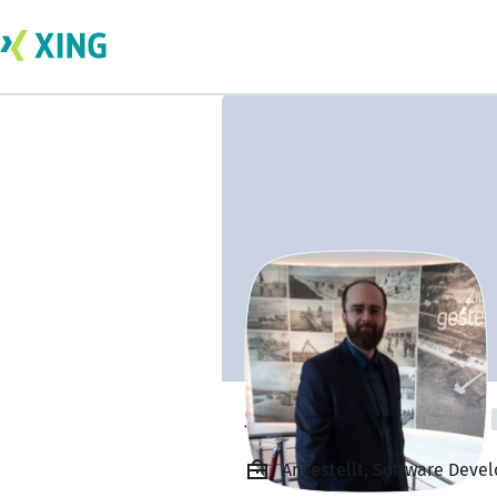
Sebastian Röwer
Angestellt, Software Devel