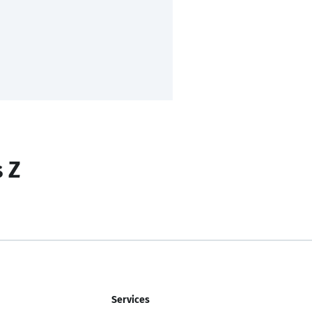
s Z
Services