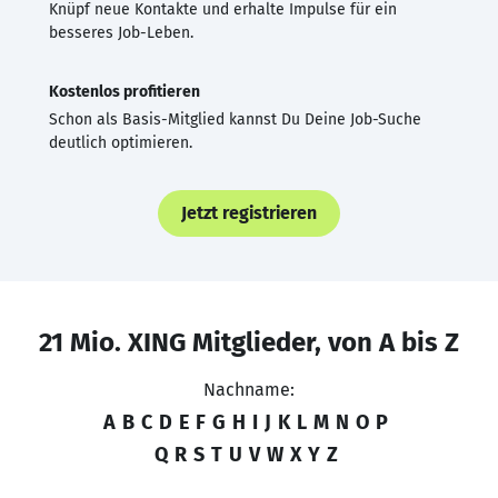
Knüpf neue Kontakte und erhalte Impulse für ein
besseres Job-Leben.
Kostenlos profitieren
Schon als Basis-Mitglied kannst Du Deine Job-Suche
deutlich optimieren.
Jetzt registrieren
21 Mio. XING Mitglieder, von A bis Z
Nachname:
A
B
C
D
E
F
G
H
I
J
K
L
M
N
O
P
Q
R
S
T
U
V
W
X
Y
Z