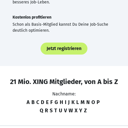
besseres Job-Leben.
Kostenlos profitieren
Schon als Basis-Mitglied kannst Du Deine Job-Suche
deutlich optimieren.
Jetzt registrieren
21 Mio. XING Mitglieder, von A bis Z
Nachname:
A
B
C
D
E
F
G
H
I
J
K
L
M
N
O
P
Q
R
S
T
U
V
W
X
Y
Z