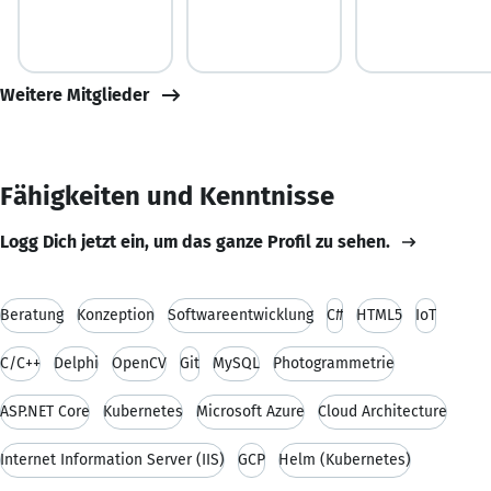
Weitere Mitglieder
Fähigkeiten und Kenntnisse
Logg Dich jetzt ein, um das ganze Profil zu sehen.
Beratung
Konzeption
Softwareentwicklung
C#
HTML5
IoT
C/C++
Delphi
OpenCV
Git
MySQL
Photogrammetrie
ASP.NET Core
Kubernetes
Microsoft Azure
Cloud Architecture
Internet Information Server (IIS)
GCP
Helm (Kubernetes)