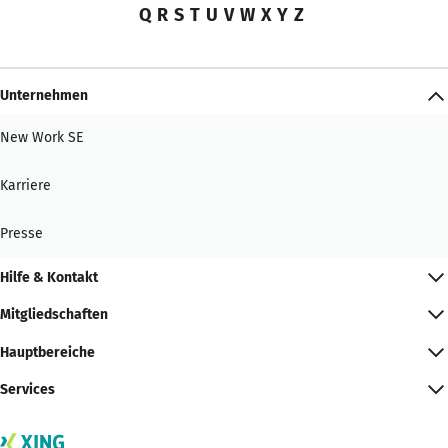
Q
R
S
T
U
V
W
X
Y
Z
Unternehmen
New Work SE
Karriere
Presse
Hilfe & Kontakt
Mitgliedschaften
Hauptbereiche
Services