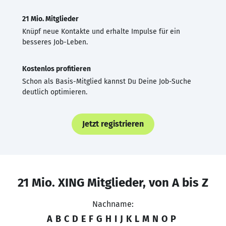
21 Mio. Mitglieder
Knüpf neue Kontakte und erhalte Impulse für ein
besseres Job-Leben.
Kostenlos profitieren
Schon als Basis-Mitglied kannst Du Deine Job-Suche
deutlich optimieren.
Jetzt registrieren
21 Mio. XING Mitglieder, von A bis Z
Nachname:
A
B
C
D
E
F
G
H
I
J
K
L
M
N
O
P