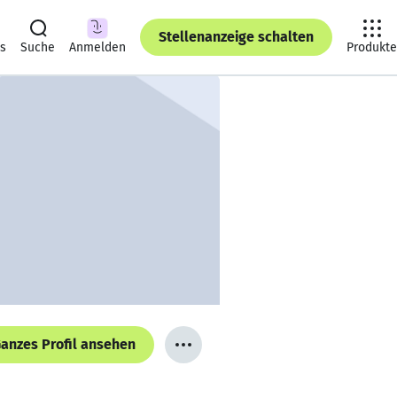
Stellenanzeige schalten
ts
Suche
Anmelden
Produkte
anzes Profil ansehen