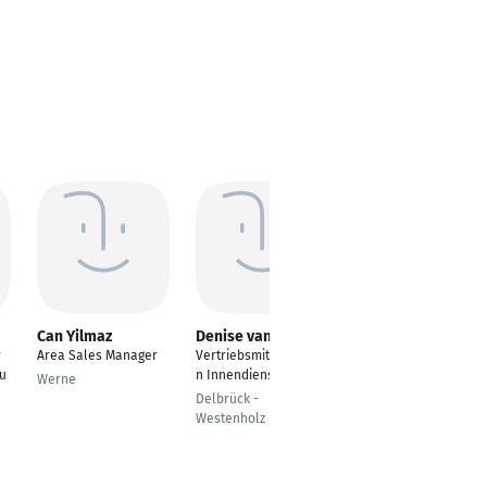
Can Yilmaz
Denise van Reesch
Marie-Theres
Henssler
r
Area Sales Manager
Vertriebsmitarbeiteri
Vertriebsmitarbeiter
u
n Innendienst
Werne
Innendienst
Delbrück -
Pfalzgrafenweiler,
Westenholz
Baden-Württemberg,
Deutschland