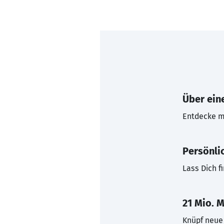
Über eine
Entdecke mi
Persönli
Lass Dich f
21 Mio. M
Knüpf neue 