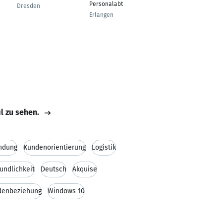
Personalabteilung
Dresden
Fellbach
Erlangen
il zu sehen.
ndung
Kundenorientierung
Logistik
undlichkeit
Deutsch
Akquise
denbeziehung
Windows 10