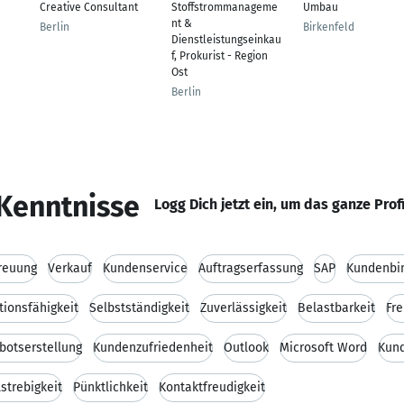
Creative Consultant
Stoffstrommanageme
Umbau
nt &
Berlin
Birkenfeld
Dienstleistungseinkau
f, Prokurist - Region
Ost
Berlin
Kenntnisse
Logg Dich jetzt ein, um das ganze Prof
reuung
Verkauf
Kundenservice
Auftragserfassung
SAP
Kundenbi
ionsfähigkeit
Selbstständigkeit
Zuverlässigkeit
Belastbarkeit
Fre
botserstellung
Kundenzufriedenheit
Outlook
Microsoft Word
Kun
lstrebigkeit
Pünktlichkeit
Kontaktfreudigkeit