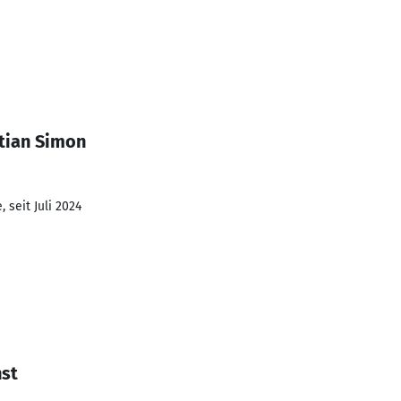
tian Simon
 seit Juli 2024
nst