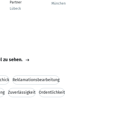
Partner
Design
München
Lübeck
München
il zu sehen.
chick
Reklamationsbearbeitung
ung
Zuverlässigkeit
Ordentlichkeit