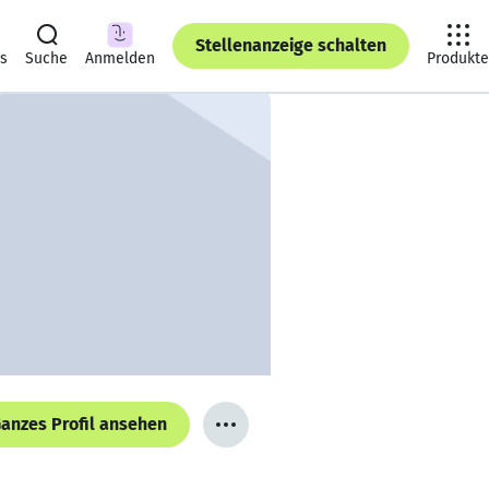
Stellenanzeige schalten
ts
Suche
Anmelden
Produkte
anzes Profil ansehen