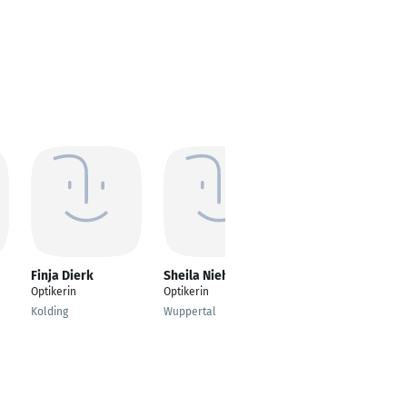
Finja Dierk
Sheila Niehus
Elias Ullmann
Optikerin
Optikerin
Leitung Store Training
Center
Kolding
Wuppertal
Dresden