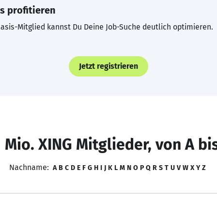
s profitieren
asis-Mitglied kannst Du Deine Job-Suche deutlich optimieren.
Jetzt registrieren
 Mio. XING Mitglieder, von A bi
Nachname:
A
B
C
D
E
F
G
H
I
J
K
L
M
N
O
P
Q
R
S
T
U
V
W
X
Y
Z