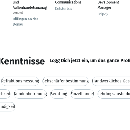
und
Communications
Development
Außenhandelsmanag
Manager
Kelsterbach
ement
Leipzig
Dillingen an der
Donau
Kenntnisse
Logg Dich jetzt ein, um das ganze Prof
Refraktionsmessung
Sehschärfenbestimmung
Handwerkliches Ges
chkeit
Kundenbetreuung
Beratung
Einzelhandel
Lehrlingsausbild
eudigkeit