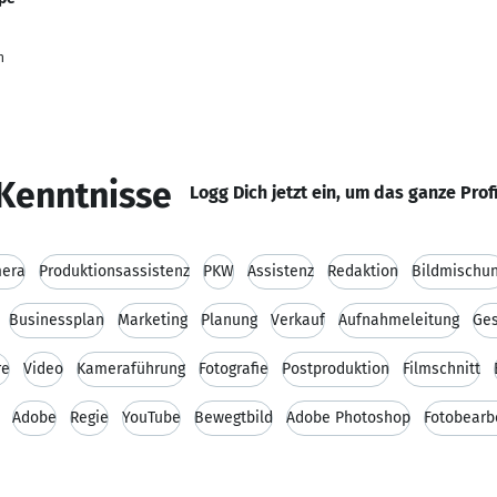
n
Kenntnisse
Logg Dich jetzt ein, um das ganze Prof
era
Produktionsassistenz
PKW
Assistenz
Redaktion
Bildmischu
Businessplan
Marketing
Planung
Verkauf
Aufnahmeleitung
Ges
re
Video
Kameraführung
Fotografie
Postproduktion
Filmschnitt
Adobe
Regie
YouTube
Bewegtbild
Adobe Photoshop
Fotobearb