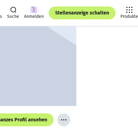
Stellenanzeige schalten
ts
Suche
Anmelden
Produkte
anzes Profil ansehen