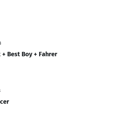
8
 + Best Boy + Fahrer
8
ucer