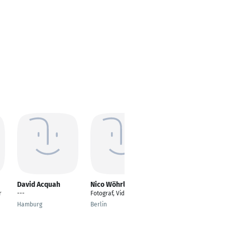
David Acquah
Nico Wöhrle
Guido Arretz
r
---
Fotograf, Videograf
Videograf
Hamburg
Berlin
Schwalmtal