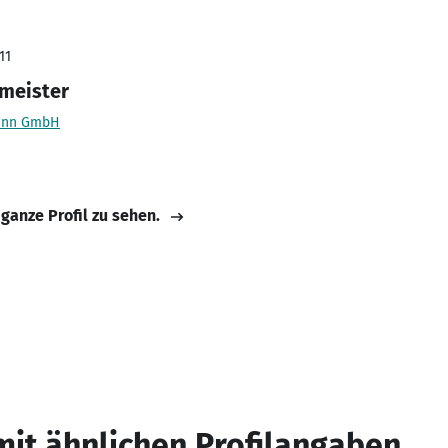
11
tmeister
ann GmbH
 ganze Profil zu sehen.
mit ähnlichen Profilangaben