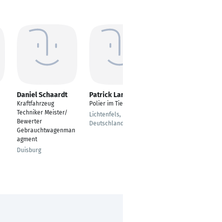
Daniel Schaardt
Patrick Landvogt
Fatih Altun
Kraftfahrzeug
Polier im Tiefbau
Industriemeister
Techniker Meister/
Lichtenfels, Bavaria,
Bad Schönborn
Bewerter
Deutschland
Gebrauchtwagenman
agment
Duisburg