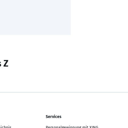
s Z
Services
eichnis
Personalgewinnung mit XING