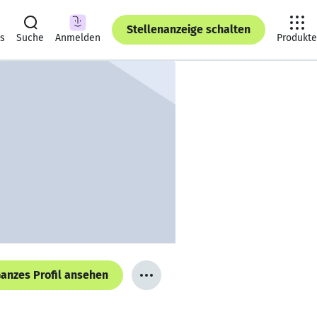
Stellenanzeige schalten
ts
Suche
Anmelden
Produkte
anzes Profil ansehen