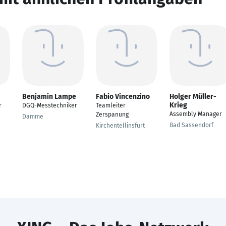
Benjamin Lampe
Fabio Vincenzino
Holger Müller-
Krieg
r
DGQ-Messtechniker
Teamleiter
Assembly Manager
Zerspanung
Damme
Bad Sassendorf
Kirchentellinsfurt