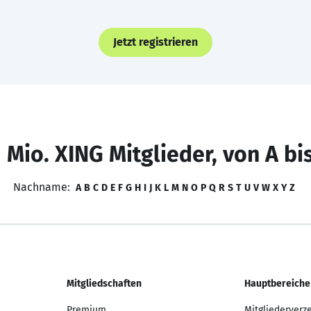
Jetzt registrieren
 Mio. XING Mitglieder, von A bi
Nachname:
A
B
C
D
E
F
G
H
I
J
K
L
M
N
O
P
Q
R
S
T
U
V
W
X
Y
Z
Mitgliedschaften
Hauptbereiche
Premium
Mitgliederverz