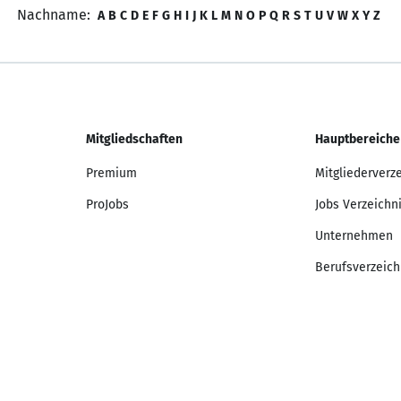
Nachname:
A
B
C
D
E
F
G
H
I
J
K
L
M
N
O
P
Q
R
S
T
U
V
W
X
Y
Z
Mitgliedschaften
Hauptbereiche
Premium
Mitgliederverz
ProJobs
Jobs Verzeichn
Unternehmen
Berufsverzeich