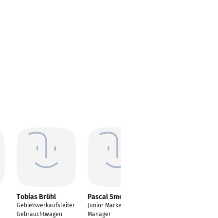
Tobias Brühl
Pascal Smeets
Dorothea Müller
Gebietsverkaufsleiter
Junior Marketing
Volkswirtschaftslehre
Gebrauchtwagen
Manager
, Jura