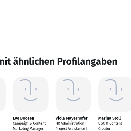
mit ähnlichen Profilangaben
Eve Boosen
Viola Mayerhofer
Marina Stoll
Campaign & Content
HR Administration |
UGC & Content
Marketing Managerin
Project Assistance |
Creator