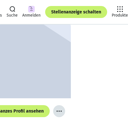
Stellenanzeige schalten
ts
Suche
Anmelden
Produkte
anzes Profil ansehen