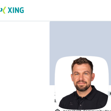
Sebastian Tesch
ist offen für Projekte. 🔎