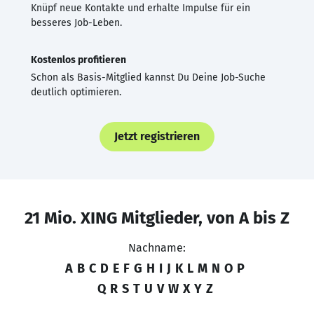
Knüpf neue Kontakte und erhalte Impulse für ein
besseres Job-Leben.
Kostenlos profitieren
Schon als Basis-Mitglied kannst Du Deine Job-Suche
deutlich optimieren.
Jetzt registrieren
21 Mio. XING Mitglieder, von A bis Z
Nachname:
A
B
C
D
E
F
G
H
I
J
K
L
M
N
O
P
Q
R
S
T
U
V
W
X
Y
Z