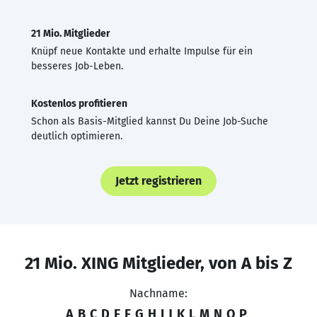
21 Mio. Mitglieder
Knüpf neue Kontakte und erhalte Impulse für ein
besseres Job-Leben.
Kostenlos profitieren
Schon als Basis-Mitglied kannst Du Deine Job-Suche
deutlich optimieren.
Jetzt registrieren
21 Mio. XING Mitglieder, von A bis Z
Nachname:
A
B
C
D
E
F
G
H
I
J
K
L
M
N
O
P