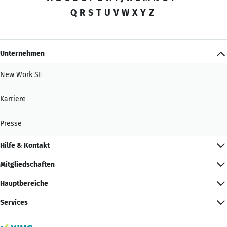
Q
R
S
T
U
V
W
X
Y
Z
Unternehmen
New Work SE
Karriere
Presse
Hilfe & Kontakt
Mitgliedschaften
Hauptbereiche
Services