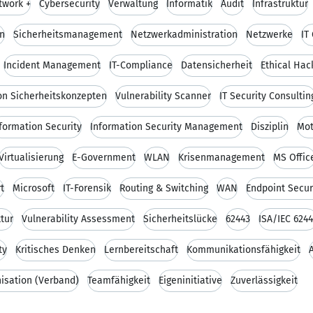
twork +
Cybersecurity
Verwaltung
Informatik
Audit
Infrastruktur
n
Sicherheitsmanagement
Netzwerkadministration
Netzwerke
IT
Incident Management
IT-Compliance
Datensicherheit
Ethical Hac
von Sicherheitskonzepten
Vulnerability Scanner
IT Security Consultin
formation Security
Information Security Management
Disziplin
Mot
Virtualisierung
E-Government
WLAN
Krisenmanagement
MS Offic
t
Microsoft
IT-Forensik
Routing & Switching
WAN
Endpoint Secur
tur
Vulnerability Assessment
Sicherheitslücke
62443
ISA/IEC 624
ty
Kritisches Denken
Lernbereitschaft
Kommunikationsfähigkeit
isation (Verband)
Teamfähigkeit
Eigeninitiative
Zuverlässigkeit