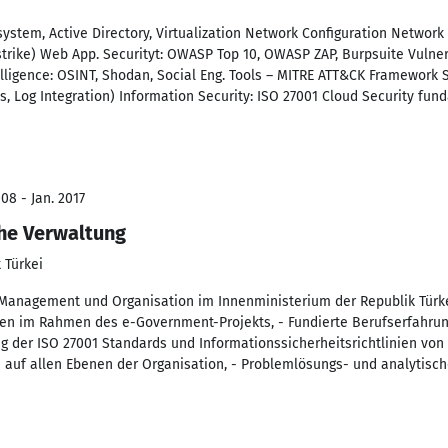
stem, Active Directory, Virtualization Network Configuration Network 
strike) Web App. Securityt: OWASP Top 10, OWASP ZAP, Burpsuite Vulne
elligence: OSINT, Shodan, Social Eng. Tools – MITRE ATT&CK Framework
s, Log Integration) Information Security: ISO 27001 Cloud Security fu
08 - Jan. 2017
che Verwaltung
 Türkei
 Management und Organisation im Innenministerium der Republik Türke
onen im Rahmen des e-Government-Projekts, - Fundierte Berufserfahr
g der ISO 27001 Standards und Informationssicherheitsrichtlinien von
auf allen Ebenen der Organisation, - Problemlösungs- und analytische