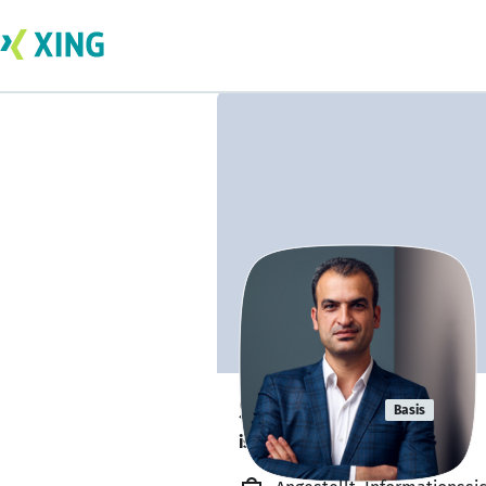
Sedat Inci
Basis
ist offen für Projekte. 🔎