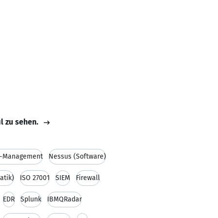
il zu sehen.
n-Management
Nessus (Software)
atik)
ISO 27001
SIEM
Firewall
EDR
Splunk
IBMQRadar