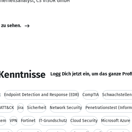
icherheitsanalyst, CS VISOR GmbH
e zu sehen.
Kenntnisse
Logg Dich jetzt ein, um das ganze Prof
t
Endpoint Detection and Response (EDR)
CompTIA
Schwachstelle
 ATT&CK
Jira
Sicherheit
Network Security
Penetrationstest (Inform
tem
VPN
Fortinet
IT-Grundschutz
Cloud Security
Microsoft Azure