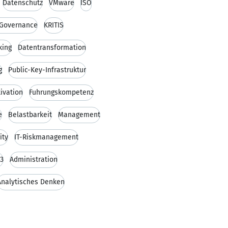
Datenschutz
VMware
ISO
 Governance
KRITIS
king
Datentransformation
g
Public-Key-Infrastruktur
ivation
Fuhrungskompetenz
e
Belastbarkeit
Management
ity
IT-Riskmanagement
43
Administration
Analytisches Denken