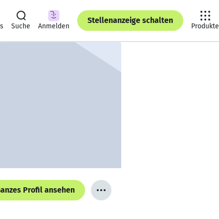
Stellenanzeige schalten
ts
Suche
Anmelden
Produkte
anzes Profil ansehen