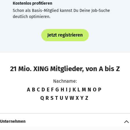
Kostenlos profitieren
Schon als Basis-Mitglied kannst Du Deine Job-Suche
deutlich optimieren.
Jetzt registrieren
21 Mio. XING Mitglieder, von A bis Z
Nachname:
A
B
C
D
E
F
G
H
I
J
K
L
M
N
O
P
Q
R
S
T
U
V
W
X
Y
Z
Unternehmen