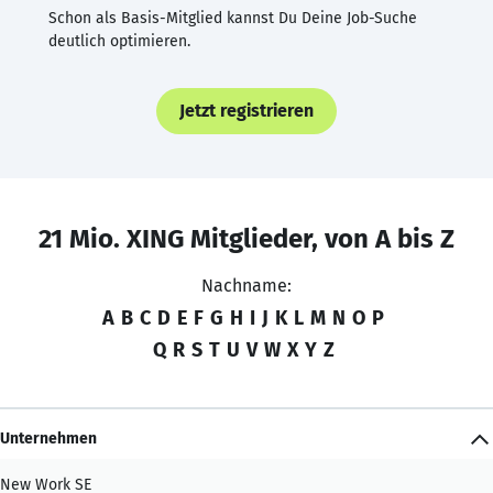
Schon als Basis-Mitglied kannst Du Deine Job-Suche
deutlich optimieren.
Jetzt registrieren
21 Mio. XING Mitglieder, von A bis Z
Nachname:
A
B
C
D
E
F
G
H
I
J
K
L
M
N
O
P
Q
R
S
T
U
V
W
X
Y
Z
Unternehmen
New Work SE